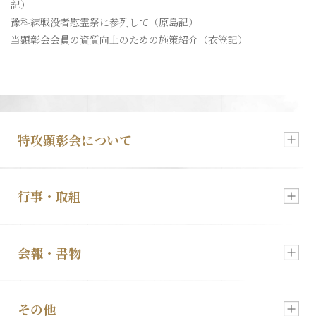
記）
入会・各種お申込
豫科練戦没者慰霊祭に参列して（原島記）
当顕彰会会員の資質向上のための施策紹介（衣笠記）
特攻顕彰会について
行事・取組
新着情報
会報・書物
慰霊祭のご案内
顕彰会について
その他
会報「特攻」