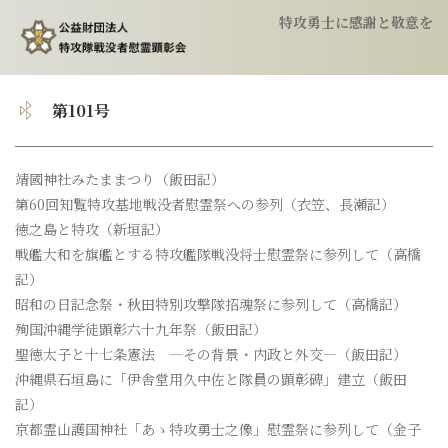
特攻勇士に感謝と敬意を
トップ
第101号
顕彰会について
靖國神社みたままつり（飯田記）
第60回知覧特攻基地戦没者慰霊祭への参列（衣笠、長瀬記）
特攻隊について
徳之島と特攻（新垣記）
戦艦大和を旗艦とする特攻艦隊戦没将士慰霊祭に参列して（高橋
慰霊祭のご案内
記）
昭和の日記念祭・秋田特別攻撃隊招魂祭に参列して（高橋記）
殉国沖縄学徒顕彰六十九年祭（飯田記）
特攻像の奉納
聖徳太子と十七条憲法 ―その背景・内政と外交―（飯田記）
沖縄県石垣島に「伊舎堂用久中佐と隊員の顕彰碑」建立（飯田
会報
記）
京都霊山護国神社「あゝ特攻勇士之像」慰霊祭に参列して（金子