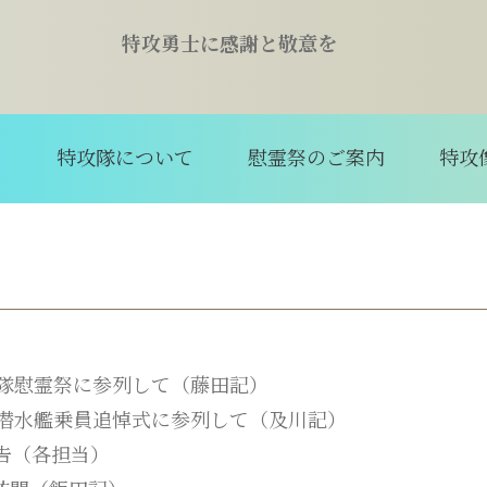
特攻勇士に感謝と敬意を
て
特攻隊について
慰霊祭のご案内
特攻
艦隊慰霊祭に参列して（藤田記）
没潜水艦乗員追悼式に参列して（及川記）
告（各担当）