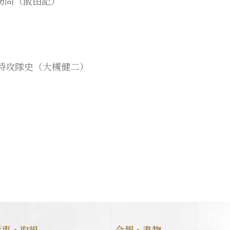
訪問（飯田記）
特攻隊史（大槻健二）
行事・取組
会報・書物