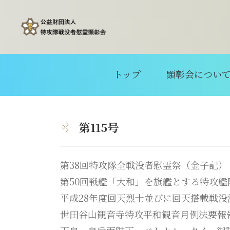
トップ
顕彰会につい
第115号
第38回特攻隊全戦没者慰霊祭（金子記）
第50回戦艦「大和」を旗艦とする特攻
平成28年度回天烈士並びに回天搭載戦
世田谷山観音寺特攻平和観音月例法要報