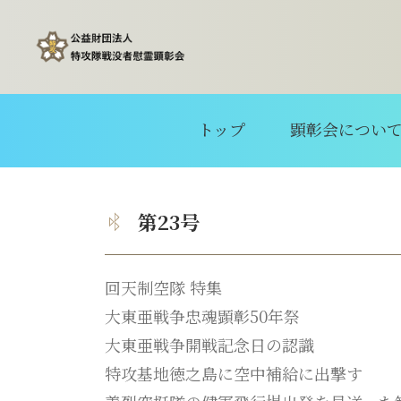
トップ
顕彰会につい
第23号
回天制空隊 特集
大東亜戦争忠魂顕彰50年祭
大東亜戦争開戦記念日の認識
特攻基地徳之島に空中補給に出撃す