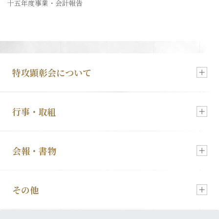
十五年度事業・会計報告
入会・各種お申込
特攻顕彰会について
行事・取組
新着情報
会報・書物
慰霊祭のご案内
顕彰会について
その他
会報「特攻」
特攻像の奉納
理事長あいさつ