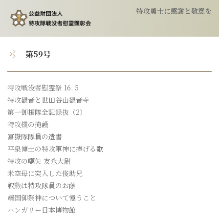
特攻勇士に感謝と敬意を
トップ
第59号
顕彰会について
特攻戦没者慰霊祭 16. 5
特攻観音と世田谷山観音寺
特攻隊について
第一御楯隊全記録抜（2）
特攻機の掩護
慰霊祭のご案内
富嶽隊隊員の遺書
平泉博士の特攻軍神に捧げる歌
特攻の嚆矢 友永大尉
特攻像の奉納
米空母に突入した俊助兄
叙勲は特攻隊員のお蔭
会報
靖国御祭神について憶うこと
ハンガリー日本博物館