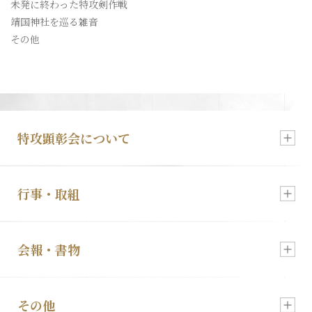
未発に終わった特攻剣作戦
入会・各種お申込
靖国神社を巡る雑音
その他
特攻顕彰会について
行事・取組
新着情報
会報・書物
慰霊祭のご案内
顕彰会について
その他
会報「特攻」