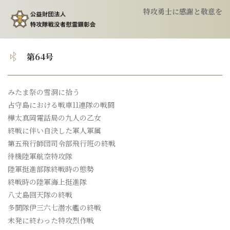
特攻勇士に感謝と敬意を
トップ
第64号
顕彰会について
みたま祭の雪洞に拾う
占守島における戦車11連隊の戦闘
特攻隊について
樺太真岡電話局の九人の乙女
終戦に伴い自決した軍人軍属
慰霊祭のご案内
第五飛行師団司令部飛行班の終戦
待機陸軍航空特攻隊
陸軍挺進部隊終戦時の態勢
特攻像の奉納
終戦時の陸軍海上挺進隊
八丈島回天隊の終戦
会報
多聞隊伊三六七潜水艦の終戦
未発に終わった特攻烈作戦