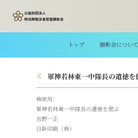
トップ
顕彰会につい
軍神若林東一中隊長の遺徳を
検索用:
軍神若林東一中隊長の遺徳を偲ぶ
吉野一正
日新印刷（株）