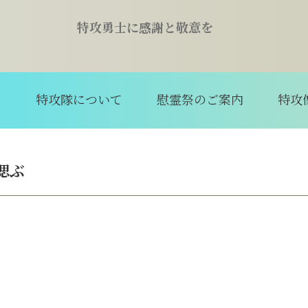
特攻勇士に感謝と敬意を
て
特攻隊について
慰霊祭のご案内
特攻
偲ぶ