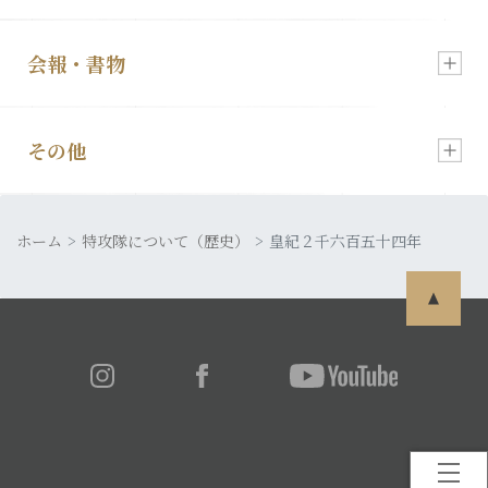
入会・各種お申込
会報・書物
慰霊祭のご案内
顕彰会について
その他
会報「特攻」
特攻像の奉納
理事長あいさつ
ホーム
皆さまの声
特攻隊について（歴史）
皇紀２千六百五十四年
発行書籍
特攻隊について
利用規約
特攻ライブラリー
入会・各種お申込
プライバシーポリシー