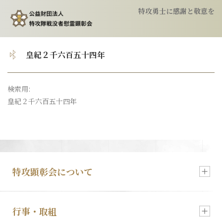
特攻勇士に感謝と敬意を
トップ
皇紀２千六百五十四年
顕彰会について
検索用:
皇紀２千六百五十四年
特攻隊について
慰霊祭のご案内
特攻像の奉納
特攻顕彰会について
会報
行事・取組
新着情報