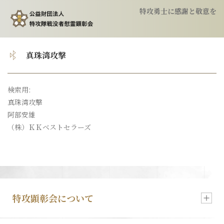
特攻勇士に感謝と敬意を
トップ
真珠湾攻撃
顕彰会について
検索用:
真珠湾攻撃
特攻隊について
阿部安雄
（株）ＫＫベストセラーズ
慰霊祭のご案内
特攻像の奉納
特攻顕彰会について
会報