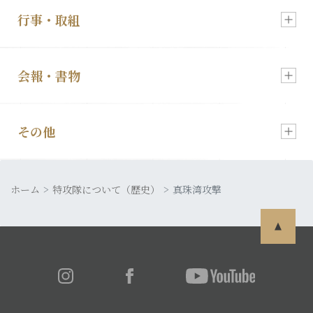
行事・取組
入会・各種お申込
新着情報
会報・書物
慰霊祭のご案内
顕彰会について
その他
会報「特攻」
特攻像の奉納
理事長あいさつ
ホーム
皆さまの声
特攻隊について（歴史）
真珠湾攻撃
発行書籍
特攻隊について
利用規約
特攻ライブラリー
入会・各種お申込
プライバシーポリシー