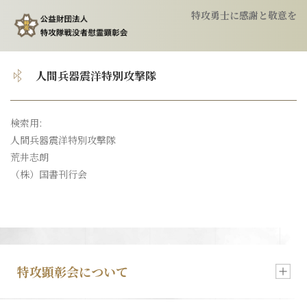
特攻勇士に感謝と敬意を
トップ
人間兵器震洋特別攻撃隊
顕彰会について
検索用:
人間兵器震洋特別攻撃隊
特攻隊について
荒井志朗
（株）国書刊行会
慰霊祭のご案内
特攻像の奉納
特攻顕彰会について
会報