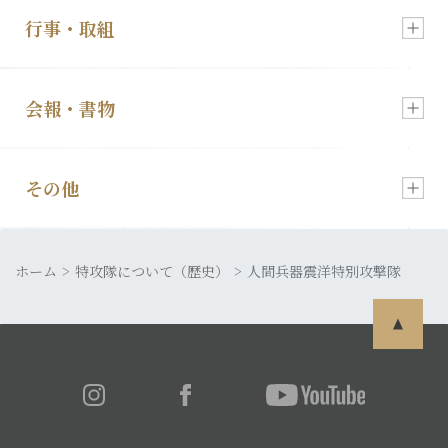
行事・取組
入会・各種お申込
新着情報
会報・書物
慰霊祭のご案内
顕彰会について
その他
会報「特攻」
特攻像の奉納
理事長あいさつ
ホーム
皆さまの声
特攻隊について（歴史）
人間兵器震洋特別攻撃隊
発行書籍
特攻隊について
利用規約
特攻ライブラリー
入会・各種お申込
プライバシーポリシー