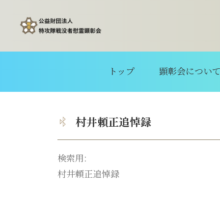
トップ
顕彰会につい
村井頼正追悼録
検索用:
村井頼正追悼録