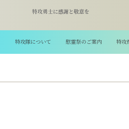
特攻勇士に感謝と敬意を
て
特攻隊について
慰霊祭のご案内
特攻