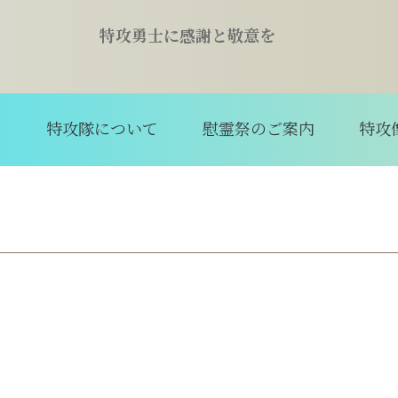
特攻勇士に感謝と敬意を
て
特攻隊について
慰霊祭のご案内
特攻