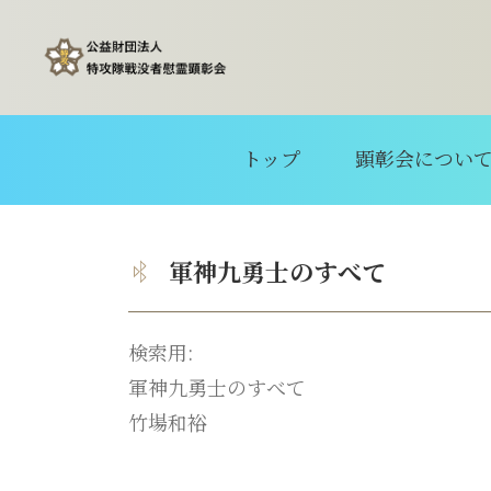
トップ
顕彰会につい
軍神九勇士のすべて
検索用:
軍神九勇士のすべて
竹場和裕