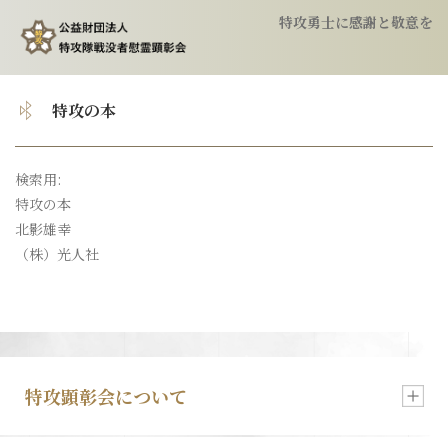
特攻勇士に感謝と敬意を
トップ
特攻の本
顕彰会について
検索用:
特攻の本
特攻隊について
北影雄幸
（株）光人社
慰霊祭のご案内
特攻像の奉納
特攻顕彰会について
会報