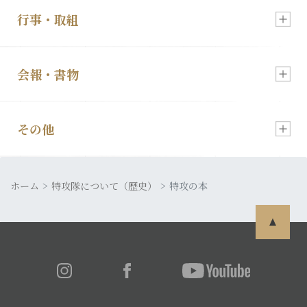
行事・取組
入会・各種お申込
新着情報
会報・書物
慰霊祭のご案内
顕彰会について
その他
会報「特攻」
特攻像の奉納
理事長あいさつ
ホーム
皆さまの声
特攻隊について（歴史）
特攻の本
発行書籍
特攻隊について
利用規約
特攻ライブラリー
入会・各種お申込
プライバシーポリシー