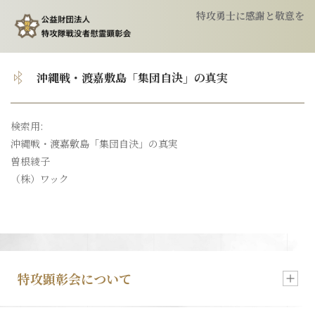
特攻勇士に感謝と敬意を
トップ
沖縄戦・渡嘉敷島「集団自決」の真実
顕彰会について
検索用:
沖縄戦・渡嘉敷島「集団自決」の真実
特攻隊について
曽根綾子
（株）ワック
慰霊祭のご案内
特攻像の奉納
特攻顕彰会について
会報