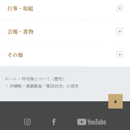
行事・取組
入会・各種お申込
新着情報
会報・書物
慰霊祭のご案内
顕彰会について
その他
会報「特攻」
特攻像の奉納
理事長あいさつ
ホーム
皆さまの声
特攻隊について（歴史）
発行書籍
特攻隊について
沖縄戦・渡嘉敷島「集団自決」の真実
利用規約
特攻ライブラリー
入会・各種お申込
プライバシーポリシー