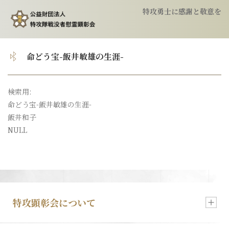
特攻勇士に感謝と敬意を
トップ
命どう宝-飯井敏雄の生涯-
顕彰会について
検索用:
命どう宝-飯井敏雄の生涯-
特攻隊について
飯井和子
NULL
慰霊祭のご案内
特攻像の奉納
特攻顕彰会について
会報