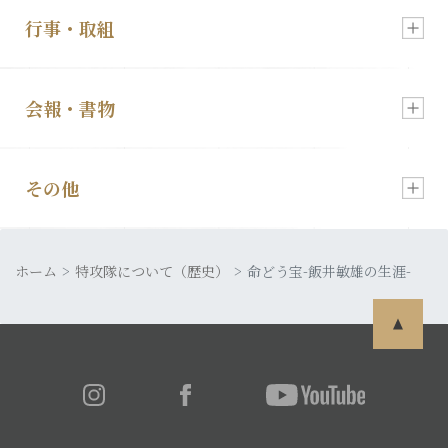
行事・取組
入会・各種お申込
新着情報
会報・書物
慰霊祭のご案内
顕彰会について
その他
会報「特攻」
特攻像の奉納
理事長あいさつ
ホーム
皆さまの声
特攻隊について（歴史）
命どう宝-飯井敏雄の生涯-
発行書籍
特攻隊について
利用規約
特攻ライブラリー
入会・各種お申込
プライバシーポリシー