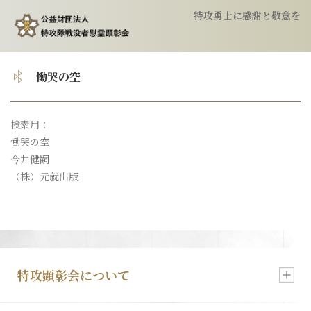
特攻勇士に感謝と敬意を
トップ
慟哭の空
顕彰会について
検索用：
慟哭の空
特攻隊について
今井健嗣
（株）元就出版
慰霊祭のご案内
特攻像の奉納
特攻顕彰会について
会報