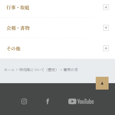
行事・取組
入会・各種お申込
新着情報
会報・書物
慰霊祭のご案内
顕彰会について
その他
会報「特攻」
特攻像の奉納
理事長あいさつ
ホーム
皆さまの声
特攻隊について（歴史）
慟哭の空
発行書籍
特攻隊について
利用規約
特攻ライブラリー
入会・各種お申込
プライバシーポリシー