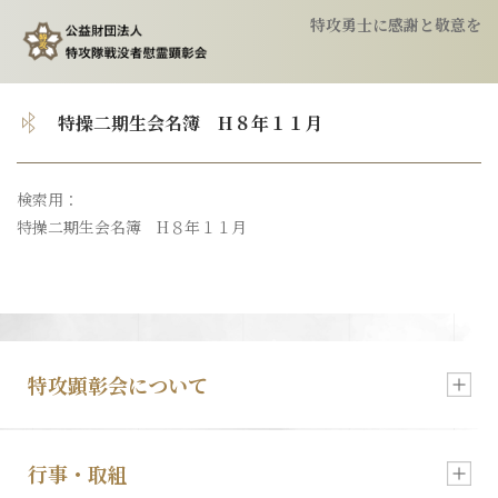
特攻勇士に感謝と敬意を
トップ
特操二期生会名簿 H８年１１月
顕彰会について
検索用：
特操二期生会名簿 H８年１１月
特攻隊について
慰霊祭のご案内
特攻像の奉納
特攻顕彰会について
会報
行事・取組
新着情報