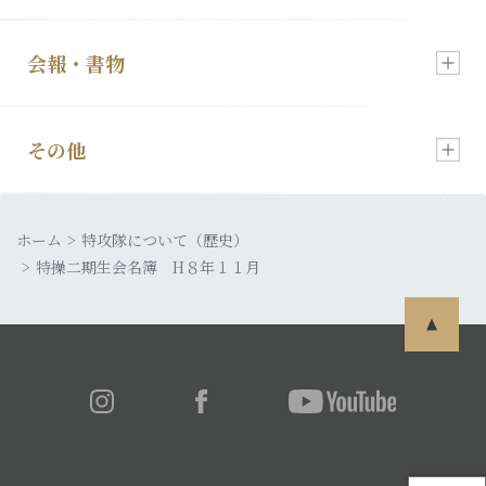
入会・各種お申込
会報・書物
慰霊祭のご案内
顕彰会について
その他
会報「特攻」
特攻像の奉納
理事長あいさつ
ホーム
皆さまの声
特攻隊について（歴史）
発行書籍
特攻隊について
特操二期生会名簿 H８年１１月
利用規約
特攻ライブラリー
入会・各種お申込
プライバシーポリシー