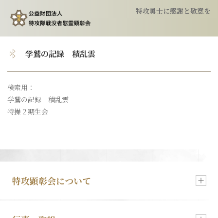
特攻勇士に感謝と敬意を
トップ
学鷲の記録 積乱雲
顕彰会について
検索用：
学鷲の記録 積乱雲
特攻隊について
特操２期生会
慰霊祭のご案内
特攻像の奉納
特攻顕彰会について
会報