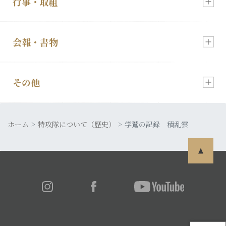
行事・取組
新着情報
入会・各種お申込
会報・書物
慰霊祭のご案内
顕彰会について
その他
会報「特攻」
特攻像の奉納
理事長あいさつ
ホーム
皆さまの声
特攻隊について（歴史）
学鷲の記録 積乱雲
発行書籍
特攻隊について
利用規約
特攻ライブラリー
入会・各種お申込
プライバシーポリシー