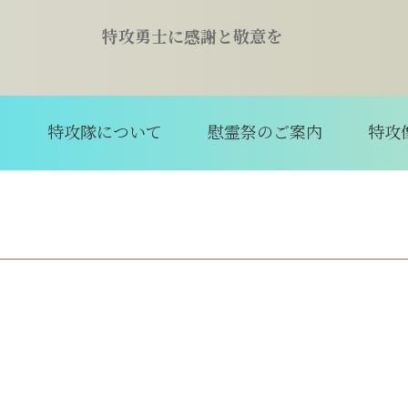
特攻勇士に感謝と敬意を
て
特攻隊について
慰霊祭のご案内
特攻