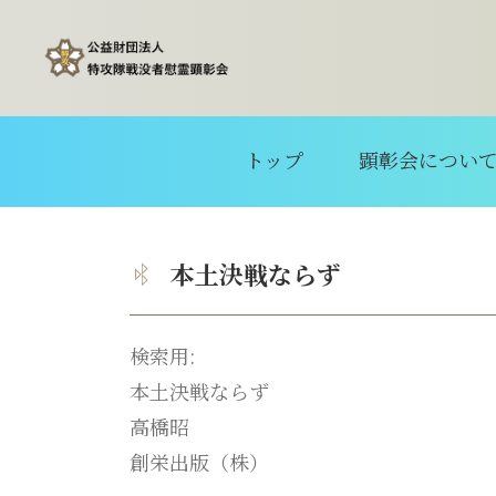
トップ
顕彰会につい
本土決戦ならず
検索用:
本土決戦ならず
高橋昭
創栄出版（株）