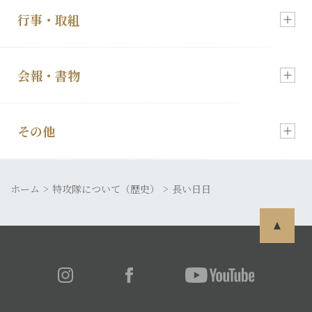
行事・取組
入会・各種お申込
新着情報
会報・書物
慰霊祭のご案内
顕彰会について
その他
会報「特攻」
特攻像の奉納
理事長あいさつ
ホーム
皆さまの声
特攻隊について（歴史）
長い日日
発行書籍
特攻隊について
利用規約
特攻ライブラリー
入会・各種お申込
プライバシーポリシー