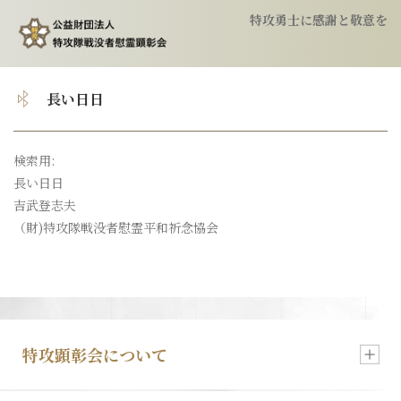
特攻勇士に感謝と敬意を
トップ
長い日日
顕彰会について
検索用:
長い日日
特攻隊について
吉武登志夫
（財)特攻隊戦没者慰霊平和祈念協会
慰霊祭のご案内
特攻像の奉納
特攻顕彰会について
会報