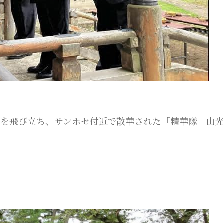
飛行場を飛び立ち、サンホセ付近で散華された「精華隊」山