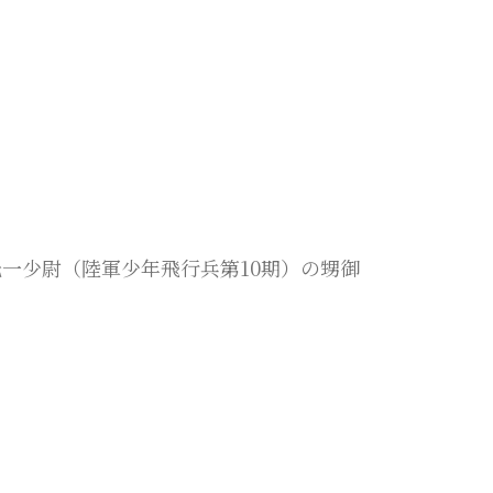
光一少尉（陸軍少年飛行兵第10期）の甥御