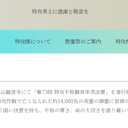
特攻勇士に感謝と敬意を
て
特攻隊について
慰霊祭のご案内
特攻
田谷山観音寺にて「第73回 特攻平和観音年次法要」を斎
特攻作戦で亡くなられた約14,000名の英霊の御霊に哀
う固い決意を持ち、平和の尊さ、命の大切さを語り継い