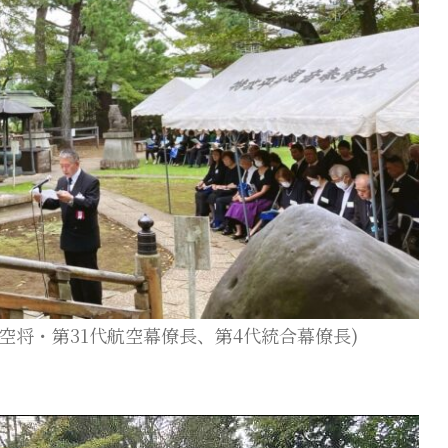
空将・第31代航空幕僚長、第4代統合幕僚長)