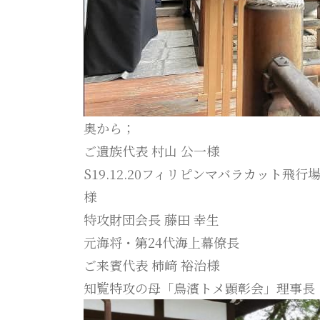
奥から；
ご遺族代表 村山 公一様
S19.12.20フィリピンマバラカット
様
特攻財団会長 藤田 幸生
元海将・第24代海上幕僚長
ご来賓代表 柿﨑 裕治様
知覧特攻の母「鳥濱トメ顕彰会」理事長