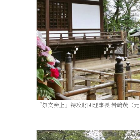
『祭文奏上』特攻財団理事長 岩﨑茂（元