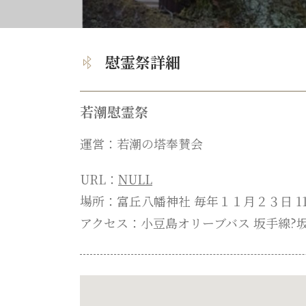
慰霊祭詳細
若潮慰霊祭
運営：若潮の塔奉賛会
URL：
NULL
場所：富丘八幡神社 毎年１１月２３日 11
アクセス：小豆島オリーブバス 坂手線?