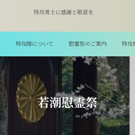
特攻勇士に感謝と敬意を
て
特攻隊について
慰霊祭のご案内
特攻
若潮慰霊祭