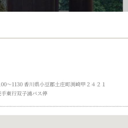
00～1130 香川県小豆郡土庄町渕崎甲２４２１
坂手東行双子浦バス停