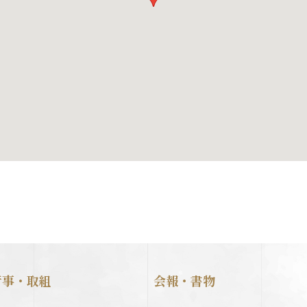
行事・取組
会報・書物