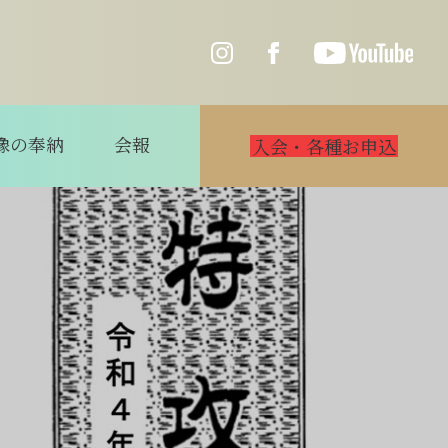
像の奉納
会報
入会・各種お申込