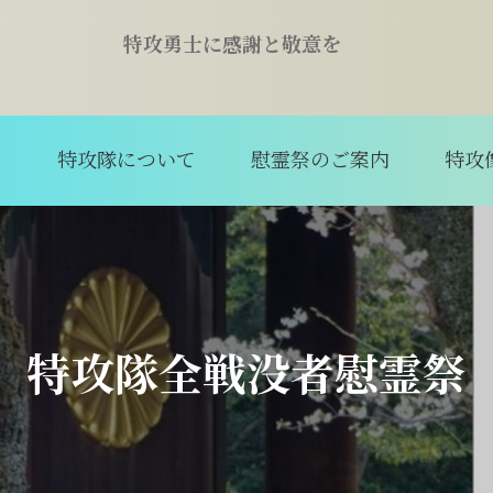
特攻勇士に感謝と敬意を
て
特攻隊について
慰霊祭のご案内
特攻
特攻隊全戦没者慰霊祭