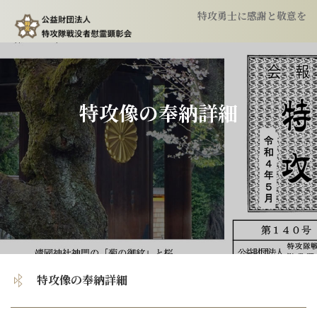
特攻勇士に感謝と敬意を
トップ
顕彰会について
特攻像の奉納詳細
特攻隊について
慰霊祭のご案内
特攻像の奉納
特攻像の奉納詳細
会報