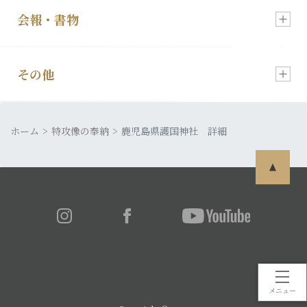
会報・書物
慰霊祭のご案内
顕彰会について
その他
会報「特攻」
特攻像の奉納
理事長あいさつ
ホーム
皆さまの声
特攻像の奉納
鹿児島県護国神社 詳細
発行書籍
特攻隊について
利用規約
特攻ライブラリー
入会・各種お申込
プライバシーポリシー
メニュー