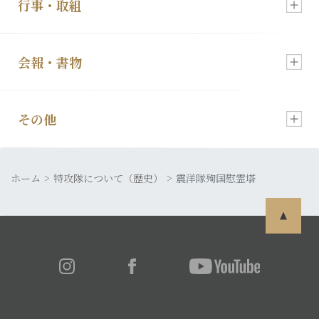
行事・取組
新着情報
会報・書物
慰霊祭のご案内
顕彰会について
その他
会報「特攻」
特攻像の奉納
理事長あいさつ
ホーム
皆さまの声
特攻隊について（歴史）
震洋隊殉国慰霊塔
発行書籍
特攻隊について
利用規約
特攻ライブラリー
入会・各種お申込
プライバシーポリシー