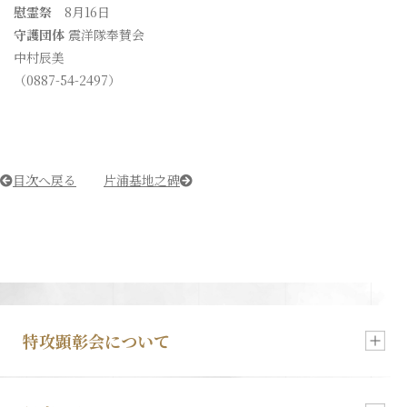
慰霊祭
8月16日
守護団体
震洋隊奉賛会
中村辰美
（0887-54-2497）
目次へ戻る
片浦基地之碑
特攻顕彰会について