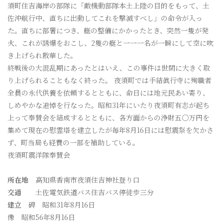
須町住吉海岸の部隊に「敵機動部隊本土上陸の目的をもって、土
佐沖航行中、直ちに出動してこれを撃滅すべし」の命令が入っ
た。直ちに部署につき、艇の整備にかかったとき、突然一隻が発
火、これが誘爆をおこし、2隻の艇と一一一名が一瞬にして空に吹
き上げられ散華した。
終戦後の大混乱期にあったとはいえ、この事件は世間に大きく取
り上げられることもなく終った。 夜須町では手結眞行寺に殉職者
全員の永代供養を依頼するとともに、命日には地元民あい寄り、
しめやかな追悼を行なった。昭和31年にいたり夜須町有志が起ち
上って奉賛会を結成するとともに、各方面からの浄財五〇万円を
集めて現在の慰霊塔を建立したが毎年8月16日には慰震祭を欠かさ
ず、町当局も経費の一部を補助している。
夜須町震洋隊奉賛会
所在地
高知県香南市夜須住吉神社登り口
交通
土佐電気鉄道バス住吉バス停徒歩三分
建立
碑 昭和31年8月16日
像 昭和56年8月16日