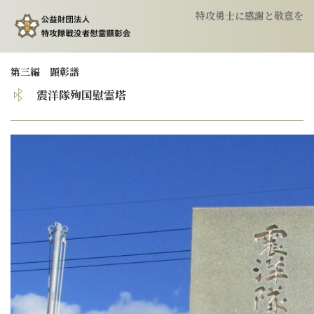
特攻勇士に感謝と敬意を
トップ
第三編 顕彰譜
震洋隊殉国慰霊塔
顕彰会について
特攻隊について
慰霊祭のご案内
特攻像の奉納
会報