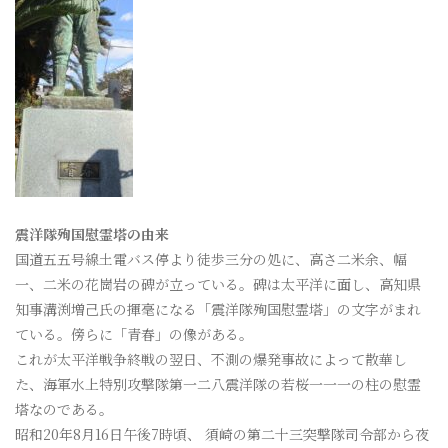
震洋隊殉国慰霊塔の由来
国道五五号線土電バス停より徒歩三分の処に、高さ二米余、幅
一、二米の花崗岩の碑が立っている。碑は太平洋に面し、高知県
知事溝渕増己氏の揮毫になる「震洋隊殉国慰霊塔」の文字がまれ
ている。傍らに「青春」の像がある。
これが太平洋戦争終戦の翌日、不測の爆発事故によって散華し
た、海軍水上特別攻撃隊第一二八震洋隊の若桜一一一の柱の慰霊
塔なのである。
昭和20年8月16日午後7時頃、 須崎の第二十三突撃隊司令部から夜