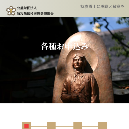
特攻勇士に感謝と敬意を
トップ
顕彰会について
各種お申込み
特攻隊について
慰霊祭のご案内
特攻像の奉納
会報