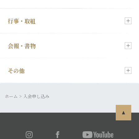
行事・取組
新着情報
会報・書物
慰霊祭のご案内
顕彰会について
その他
会報「特攻」
特攻像の奉納
理事長あいさつ
ホーム
皆さまの声
入会申し込み
発行書籍
特攻隊について
利用規約
特攻ライブラリー
入会・各種お申込