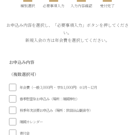
種別選択
必要事項入力
入力内容確認
受付完了
入会・各種お申込
お申込み内容を選択し、「必要事項入力」ボタンを押してくださ
い。
新規入会の方は年会費を選択してください。
お申込み内容
（複数選択可）
年会費（一般 3,000円 ・ 学生1,000円）※1月～12月
春季慰霊祭お申込み（場所：靖國神社）
秋季年次法要お申込み（場所：世田谷山観音寺）
靖國カレンダー
寄付金